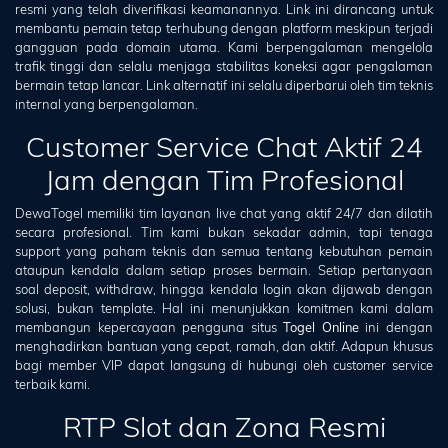
resmi yang telah diverifikasi keamanannya. Link ini dirancang untuk
membantu pemain tetap terhubung dengan platform meskipun terjadi
gangguan pada domain utama. Kami berpengalaman mengelola
trafik tinggi dan selalu menjaga stabilitas koneksi agar pengalaman
bermain tetap lancar. Link alternatif ini selalu diperbarui oleh tim teknis
internal yang berpengalaman.
Customer Service Chat Aktif 24
Jam dengan Tim Profesional
DewaTogel memiliki tim layanan live chat yang aktif 24/7 dan dilatih
secara profesional. Tim kami bukan sekadar admin, tapi tenaga
support yang paham teknis dan semua tentang kebutuhan pemain
ataupun kendala dalam setiap proses bermain. Setiap pertanyaan
soal deposit, withdraw, hingga kendala login akan dijawab dengan
solusi, bukan template. Hal ini menunjukkan komitmen kami dalam
membangun kepercayaan pengguna situs
Togel Online
ini dengan
menghadirkan bantuan yang cepat, ramah, dan aktif. Adapun khusus
bagi member VIP dapat langsung di hubungi oleh customer service
terbaik kami.
RTP Slot dan Zona Resmi