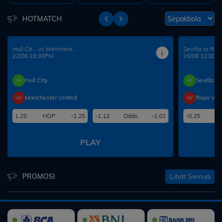
HOTMATCH
Hull Cit... vs Manchest...
Sevilla vs Rayo
i
22/08 19:30PM
16/08 22:00P
H
Hull City
H
Sevilla
W
Manchester United
W
Rayo Val
1.25
HDP
-1.25
-1.12
Odds
-1.01
-0.25
H
PLAY
Lihat Semua
PROMOSI