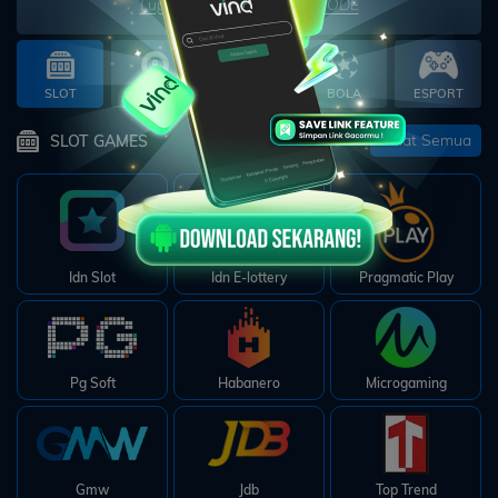
Arcade
Lupa password?
LITE MODE
Deposit
SLOT
TOGEL
CASINO
BOLA
ESPORT
History
Lihat Semua
SLOT GAMES
Referral
Promosi
Idn Slot
Idn E-lottery
Pragmatic Play
Hubungi
Kami
Download
Pg Soft
Habanero
Microgaming
6 ©
WATOGEL
right
Gmw
Jdb
Top Trend
erved