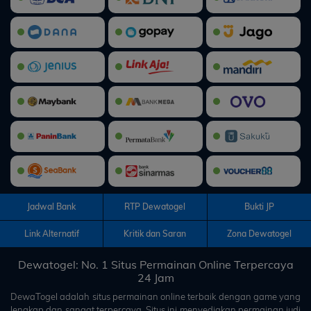
Jadwal Bank
RTP Dewatogel
Bukti JP
Link Alternatif
Kritik dan Saran
Zona Dewatogel
Dewatogel: No. 1 Situs Permainan Online Terpercaya
24 Jam
DewaTogel
adalah situs permainan online terbaik dengan game yang
lengkap dan sangat terpercaya. Situs ini menyediakan permainan judi