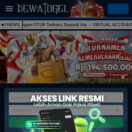
SELAMAT DATANG
Daftar
an FITUR Terbaru, Deposit Via : - VIRTUAL ACCOUNT - E-WALLET -
NEWS
Beranda
Daftar
Togel
Previous
Live
Casino
×
Slot
Games
Esports
PROMO
Bola