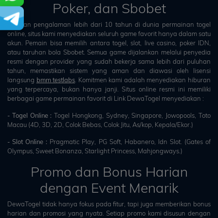
Poker, dan Sbobet
Dengan pengalaman lebih dari 10 tahun di dunia permainan togel
online, situs kami menyediakan seluruh game favorit hanya dalam satu
akun. Pemain bisa memilih antara togel, slot, live casino, poker IDN,
atau taruhan bola Sbobet. Semua game dijalankan melalui penyedia
resmi dengan provider yang sudah bekerja sama lebih dari puluhan
tahun, memastikan sistem yang aman dan diawasi oleh lisensi
langsung
bmm testlabs
. Komitmen kami adalah menyediakan hiburan
yang terpercaya, bukan hanya janji. Situs online resmi ini memiliki
berbagai game permainan favorit di Link DewaTogel menyediakan :
- Togel Online :
Togel Hongkong, Sydney, Singapore, Jowopools, Toto
Macau (4D, 3D, 2D, Colok Bebas, Colok Jitu, As/kop, Kepala/Ekor.)
- Slot Online :
Pragmatic Play, PG Soft, Habanero, Idn Slot. (Gates of
Olympus, Sweet Bonanza, Starlight Princess, Mahjongways.)
Promo dan Bonus Harian
dengan Event Menarik
DewaTogel tidak hanya fokus pada fitur, tapi juga memberikan bonus
harian dan promosi yang nyata. Setiap promo kami disusun dengan