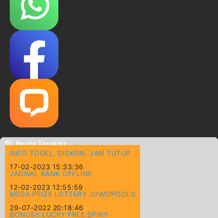
Berita Terakhir
INFO TOGEL, DISKON, JAM TUTUP
17-02-2023 15:33:36
JADWAL BANK OFFLINE
12-02-2023 12:55:59
MEGA PRIZE LOTTERY JOWOPOOLS
29-07-2022 20:18:46
BONUS!! LUCKY FREE SPIN!!