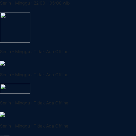
Senin - Minggu : 22:00 - 05:00 wib
Senin - Minggu : Tidak Ada Offline
Senin - Minggu : Tidak Ada Offline
Senin - Minggu : Tidak Ada Offline
Senin - Minggu : Tidak Ada Offline