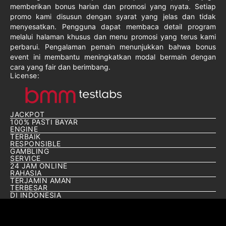
memberikan bonus harian dan promosi yang nyata. Setiap
promo kami disusun dengan syarat yang jelas dan tidak
menyesatkan. Pengguna dapat membaca detail program
melalui halaman khusus dan menu promosi yang terus kami
perbarui. Pengalaman pemain menunjukkan bahwa bonus
event ini membantu meningkatkan modal bermain dengan
cara yang fair dan berimbang.
License:
JACKPOT
100% PASTI BAYAR
ENGINE
TERBAIK
RESPONSIBLE
GAMBLING
SERVICE
24 JAM ONLINE
RAHASIA
TERJAMIN AMAN
TERBESAR
DI INDONESIA
© Copyright 2014 - 2026
. All Rights Reserved.