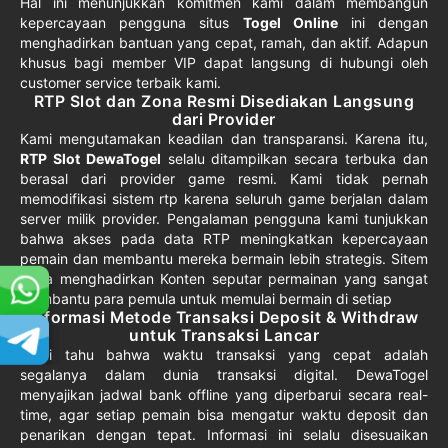
Hal ini menunjukkan komitmen kami dalam membangun
kepercayaan pengguna situs
Togel Online
ini dengan
menghadirkan bantuan yang cepat, ramah, dan aktif. Adapun
khusus bagi member VIP dapat langsung di hubungi oleh
customer service terbaik kami.
RTP Slot dan Zona Resmi Disediakan Langsung
dari Provider
Kami mengutamakan keadilan dan transparansi. Karena itu,
RTP Slot DewaTogel
selalu ditampilkan secara terbuka dan
berasal dari provider game resmi. Kami tidak pernah
memodifikasi sistem rtp karena seluruh game berjalan dalam
server milik provider. Pengalaman pengguna kami tunjukkan
bahwa akses pada data RTP meningkatkan kepercayaan
pemain dan membantu mereka bermain lebih strategis. Sitem
Zona menghadirkan Konten seputar permainan yang sangat
membantu para pemula untuk memulai bermain di setiap
Informasi Metode Transaksi Deposit & Withdraw
untuk Transaksi Lancar
Kami tahu bahwa waktu transaksi yang cepat adalah
segalanya dalam dunia transaksi digital. DewaTogel
menyajikan jadwal bank offline yang diperbarui secara real-
time, agar setiap pemain bisa mengatur waktu deposit dan
penarikan dengan tepat. Informasi ini selalu disesuaikan