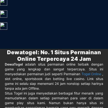
Dewatogel: No. 1 Situs Permainan
Online Terpercaya 24 Jam
DewaTogel
adalah situs permainan online terbaik dengan
game yang lengkap dan sangat terpercaya. Situs ini
menyediakan permainan judi seperti Permainan
Togel Online
,
slot online, sportsbook dan betting live casino. Link situs
game ini selalu siap menemani 24 jam nonstop setiap harinya
tanpa ada jam Offline.
Situs Togel ini juga menyediakan berbagai fitur menarik yang
memudahkan dalam setiap permainan para user di dalam
game play situs kami. Namun bukan hanya situs ini
memberikan pengalaman bermain yang seru menarik dengan